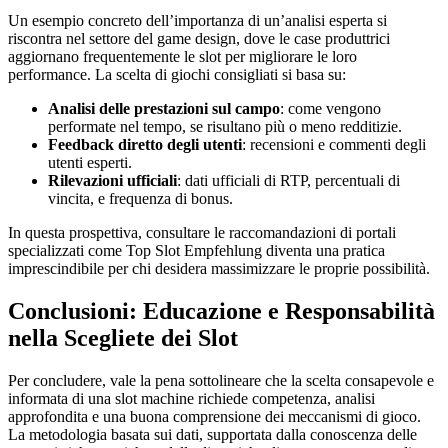
Un esempio concreto dell’importanza di un’analisi esperta si
riscontra nel settore del game design, dove le case produttrici
aggiornano frequentemente le slot per migliorare le loro
performance. La scelta di giochi consigliati si basa su:
Analisi delle prestazioni sul campo
: come vengono
performate nel tempo, se risultano più o meno redditizie.
Feedback diretto degli utenti
: recensioni e commenti degli
utenti esperti.
Rilevazioni ufficiali
: dati ufficiali di RTP, percentuali di
vincita, e frequenza di bonus.
In questa prospettiva, consultare le raccomandazioni di portali
specializzati come Top Slot Empfehlung diventa una pratica
imprescindibile per chi desidera massimizzare le proprie possibilità.
Conclusioni: Educazione e Responsabilità
nella Scegliete dei Slot
Per concludere, vale la pena sottolineare che la scelta consapevole e
informata di una slot machine richiede competenza, analisi
approfondita e una buona comprensione dei meccanismi di gioco.
La metodologia basata sui dati, supportata dalla conoscenza delle