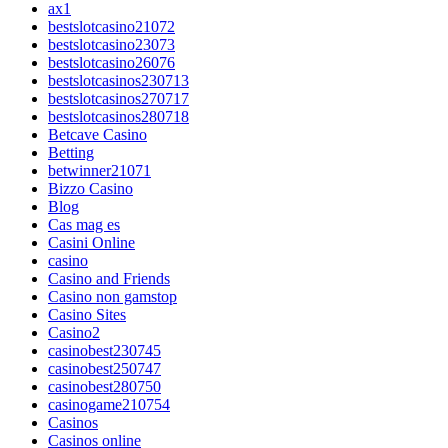
ax1
bestslotcasino21072
bestslotcasino23073
bestslotcasino26076
bestslotcasinos230713
bestslotcasinos270717
bestslotcasinos280718
Betcave Casino
Betting
betwinner21071
Bizzo Casino
Blog
Cas mag es
Casini Online
casino
Casino and Friends
Casino non gamstop
Casino Sites
Casino2
casinobest230745
casinobest250747
casinobest280750
casinogame210754
Casinos
Casinos online