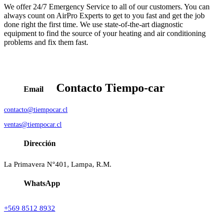
We offer 24/7 Emergency Service to all of our customers. You can
always count on AirPro Experts to get to you fast and get the job
done right the first time. We use state-of-the-art diagnostic
equipment to find the source of your heating and air conditioning
problems and fix them fast.
Contacto
Tiempo-car
Email
contacto@tiempocar.cl
ventas@tiempocar.cl
Dirección
La Primavera N°401, Lampa, R.M.
WhatsApp
+569 8512 8932