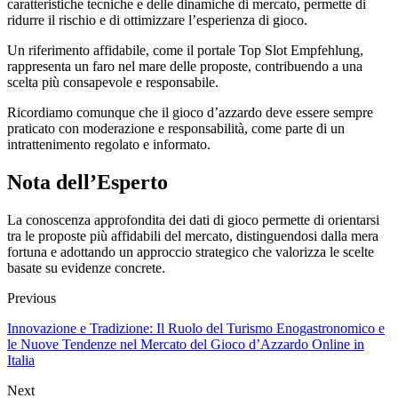
caratteristiche tecniche e delle dinamiche di mercato, permette di
ridurre il rischio e di ottimizzare l’esperienza di gioco.
Un riferimento affidabile, come il portale Top Slot Empfehlung,
rappresenta un faro nel mare delle proposte, contribuendo a una
scelta più consapevole e responsabile.
Ricordiamo comunque che il gioco d’azzardo deve essere sempre
praticato con moderazione e responsabilità, come parte di un
intrattenimento regolato e informato.
Nota dell’Esperto
La conoscenza approfondita dei dati di gioco permette di orientarsi
tra le proposte più affidabili del mercato, distinguendosi dalla mera
fortuna e adottando un approccio strategico che valorizza le scelte
basate su evidenze concrete.
Previous
Innovazione e Tradizione: Il Ruolo del Turismo Enogastronomico e
le Nuove Tendenze nel Mercato del Gioco d’Azzardo Online in
Italia
Next