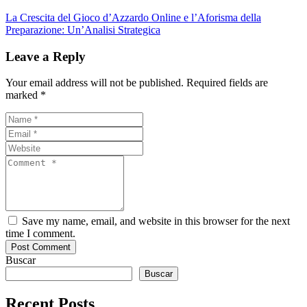
La Crescita del Gioco d’Azzardo Online e l’Aforisma della
Preparazione: Un’Analisi Strategica
Leave a Reply
Your email address will not be published. Required fields are
marked *
Save my name, email, and website in this browser for the next
time I comment.
Buscar
Buscar
Recent Posts