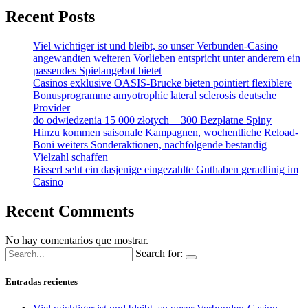
Recent Posts
Viel wichtiger ist und bleibt, so unser Verbunden-Casino
angewandten weiteren Vorlieben entspricht unter anderem ein
passendes Spielangebot bietet
Casinos exklusive OASIS-Brucke bieten pointiert flexiblere
Bonusprogramme amyotrophic lateral sclerosis deutsche
Provider
do odwiedzenia 15 000 złotych + 300 Bezpłatne Spiny
Hinzu kommen saisonale Kampagnen, wochentliche Reload-
Boni weiters Sonderaktionen, nachfolgende bestandig
Vielzahl schaffen
Bisserl seht ein dasjenige eingezahlte Guthaben geradlinig im
Casino
Recent Comments
No hay comentarios que mostrar.
Search for:
Entradas recientes