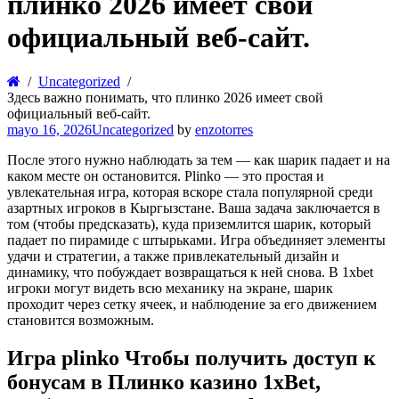
плинко 2026 имеет свой
официальный веб-сайт.
Uncategorized
Здесь важно понимать, что плинко 2026 имеет свой
официальный веб-сайт.
mayo 16, 2026
Uncategorized
by
enzotorres
После этого нужно наблюдать за тем — как шарик падает и на
каком месте он остановится. Plinko — это простая и
увлекательная игра, которая вскоре стала популярной среди
азартных игроков в Кыргызстане. Ваша задача заключается в
том (чтобы предсказать), куда приземлится шарик, который
падает по пирамиде с штырьками. Игра объединяет элементы
удачи и стратегии, а также привлекательный дизайн и
динамику, что побуждает возвращаться к ней снова.
В 1xbet
игроки могут видеть всю механику на экране, шарик
проходит через сетку ячеек, и наблюдение за его движением
становится возможным.
Игра plinko Чтобы получить доступ к
бонусам в Плинко казино 1xBet,