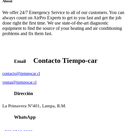
About
We offer 24/7 Emergency Service to all of our customers. You can
always count on AirPro Experts to get to you fast and get the job
done right the first time. We use state-of-the-art diagnostic
equipment to find the source of your heating and air conditioning
problems and fix them fast.
Contacto
Tiempo-car
Email
contacto@tiempocar.cl
ventas@tiempocar.cl
Dirección
La Primavera N°401, Lampa, R.M.
WhatsApp