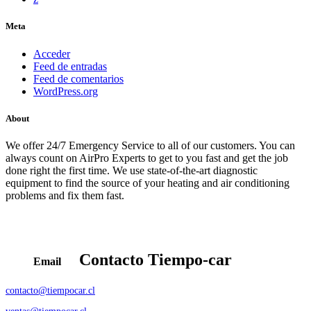
Meta
Acceder
Feed de entradas
Feed de comentarios
WordPress.org
About
We offer 24/7 Emergency Service to all of our customers. You can
always count on AirPro Experts to get to you fast and get the job
done right the first time. We use state-of-the-art diagnostic
equipment to find the source of your heating and air conditioning
problems and fix them fast.
Contacto
Tiempo-car
Email
contacto@tiempocar.cl