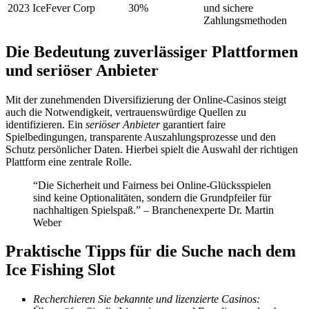
2023
IceFever Corp
30%
und sichere
Zahlungsmethoden
Die Bedeutung zuverlässiger Plattformen
und seriöser Anbieter
Mit der zunehmenden Diversifizierung der Online-Casinos steigt
auch die Notwendigkeit, vertrauenswürdige Quellen zu
identifizieren. Ein
seriöser Anbieter
garantiert faire
Spielbedingungen, transparente Auszahlungsprozesse und den
Schutz persönlicher Daten. Hierbei spielt die Auswahl der richtigen
Plattform eine zentrale Rolle.
“Die Sicherheit und Fairness bei Online-Glücksspielen
sind keine Optionalitäten, sondern die Grundpfeiler für
nachhaltigen Spielspaß.” – Branchenexperte Dr. Martin
Weber
Praktische Tipps für die Suche nach dem
Ice Fishing Slot
Recherchieren Sie bekannte und lizenzierte Casinos: