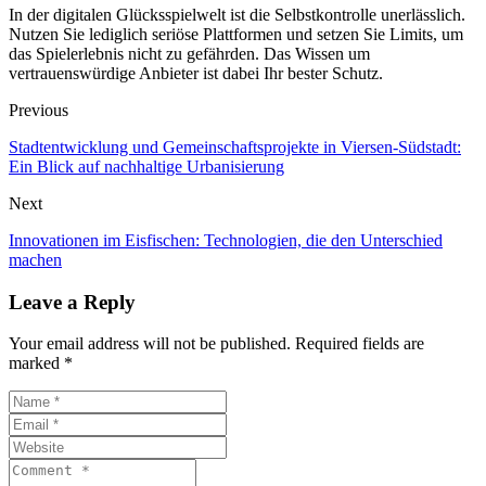
In der digitalen Glücksspielwelt ist die Selbstkontrolle unerlässlich.
Nutzen Sie lediglich seriöse Plattformen und setzen Sie Limits, um
das Spielerlebnis nicht zu gefährden. Das Wissen um
vertrauenswürdige Anbieter ist dabei Ihr bester Schutz.
Previous
Stadtentwicklung und Gemeinschaftsprojekte in Viersen-Südstadt:
Ein Blick auf nachhaltige Urbanisierung
Next
Innovationen im Eisfischen: Technologien, die den Unterschied
machen
Leave a Reply
Your email address will not be published. Required fields are
marked *