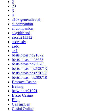
2
23
3
4
a16z generative ai
ai companion
ai-companion
ai-girlfriend
ascac213312
ascvasdv
asdc
ax1
bestslotcasino21072
bestslotcasino23073
bestslotcasino26076
bestslotcasinos230713
bestslotcasinos270717
bestslotcasinos280718
Betcave Casino
Betting
betwinner21071
Bizzo Casino
Blog
Cas mag es
Casini Online