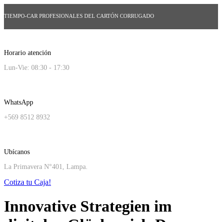
TIEMPO-CAR PROFESIONALES DEL CARTÓN CORRUGADO
Horario atención
Lun-Vie: 08:30 - 17:30
WhatsApp
+569 8512 8932
Ubícanos
La Primavera N°401, Lampa.
Cotiza tu Caja!
Innovative Strategien im