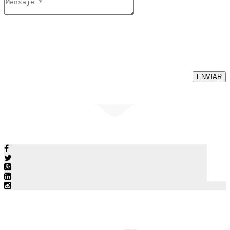
Diseño y desarrollo Web: