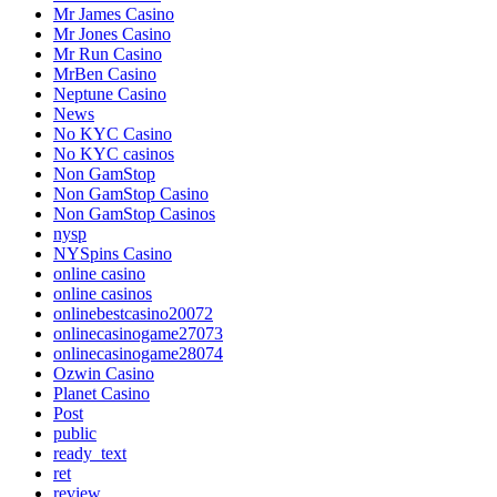
Mr James Casino
Mr Jones Casino
Mr Run Casino
MrBen Casino
Neptune Casino
News
No KYC Casino
No KYC casinos
Non GamStop
Non GamStop Casino
Non GamStop Casinos
nysp
NYSpins Casino
online casino
online casinos
onlinebestcasino20072
onlinecasinogame27073
onlinecasinogame28074
Ozwin Casino
Planet Casino
Post
public
ready_text
ret
review