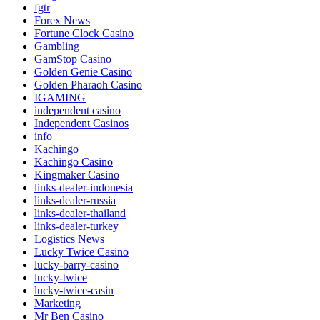
fgtr
Forex News
Fortune Clock Casino
Gambling
GamStop Casino
Golden Genie Casino
Golden Pharaoh Casino
IGAMING
independent casino
Independent Casinos
info
Kachingo
Kachingo Casino
Kingmaker Casino
links-dealer-indonesia
links-dealer-russia
links-dealer-thailand
links-dealer-turkey
Logistics News
Lucky Twice Casino
lucky-barry-casino
lucky-twice
lucky-twice-casin
Marketing
Mr Ben Casino