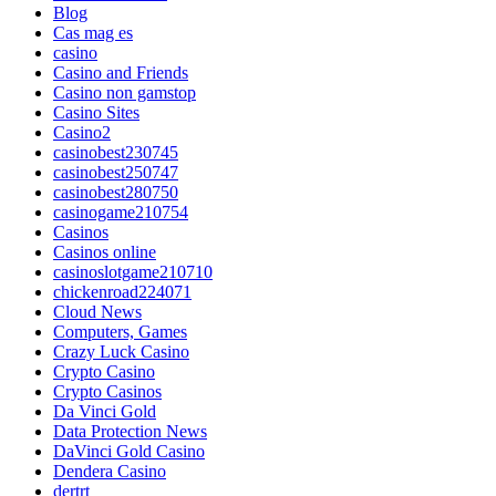
Blog
Cas mag es
casino
Casino and Friends
Casino non gamstop
Casino Sites
Casino2
casinobest230745
casinobest250747
casinobest280750
casinogame210754
Casinos
Casinos online
casinoslotgame210710
chickenroad224071
Cloud News
Computers, Games
Crazy Luck Casino
Crypto Casino
Crypto Casinos
Da Vinci Gold
Data Protection News
DaVinci Gold Casino
Dendera Casino
dertrt