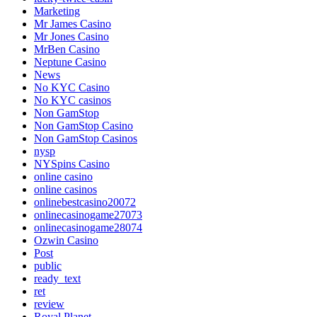
Marketing
Mr James Casino
Mr Jones Casino
MrBen Casino
Neptune Casino
News
No KYC Casino
No KYC casinos
Non GamStop
Non GamStop Casino
Non GamStop Casinos
nysp
NYSpins Casino
online casino
online casinos
onlinebestcasino20072
onlinecasinogame27073
onlinecasinogame28074
Ozwin Casino
Post
public
ready_text
ret
review
Royal Planet