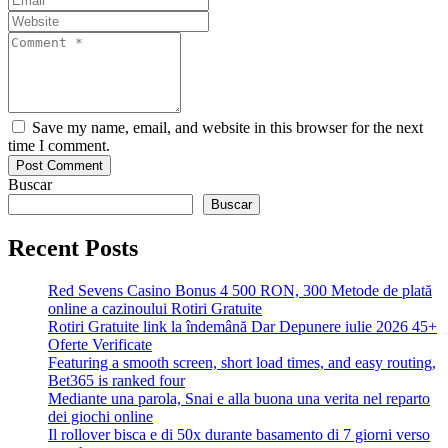
Save my name, email, and website in this browser for the next
time I comment.
Buscar
Buscar
Recent Posts
Red Sevens Casino Bonus 4 500 RON, 300 Metode de plată
online a cazinoului Rotiri Gratuite
Rotiri Gratuite link la îndemână Dar Depunere iulie 2026 45+
Oferte Verificate
Featuring a smooth screen, short load times, and easy routing,
Bet365 is ranked four
Mediante una parola, Snai e alla buona una verita nel reparto
dei giochi online
Il rollover bisca e di 50x durante basamento di 7 giorni verso