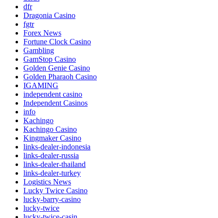
dfr
Dragonia Casino
fgtr
Forex News
Fortune Clock Casino
Gambling
GamStop Casino
Golden Genie Casino
Golden Pharaoh Casino
IGAMING
independent casino
Independent Casinos
info
Kachingo
Kachingo Casino
Kingmaker Casino
links-dealer-indonesia
links-dealer-russia
links-dealer-thailand
links-dealer-turkey
Logistics News
Lucky Twice Casino
lucky-barry-casino
lucky-twice
lucky-twice-casin