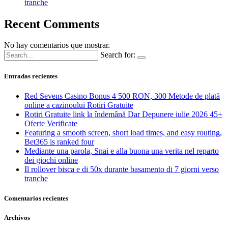
tranche
Recent Comments
No hay comentarios que mostrar.
Search for:
Entradas recientes
Red Sevens Casino Bonus 4 500 RON, 300 Metode de plată
online a cazinoului Rotiri Gratuite
Rotiri Gratuite link la îndemână Dar Depunere iulie 2026 45+
Oferte Verificate
Featuring a smooth screen, short load times, and easy routing,
Bet365 is ranked four
Mediante una parola, Snai e alla buona una verita nel reparto
dei giochi online
Il rollover bisca e di 50x durante basamento di 7 giorni verso
tranche
Comentarios recientes
Archivos