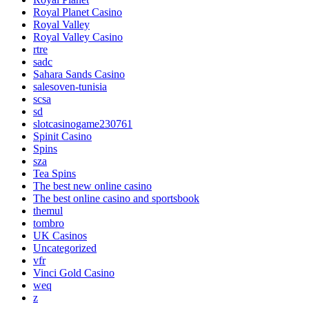
Royal Planet Casino
Royal Valley
Royal Valley Casino
rtre
sadc
Sahara Sands Casino
salesoven-tunisia
scsa
sd
slotcasinogame230761
Spinit Casino
Spins
sza
Tea Spins
The best new online casino
The best online casino and sportsbook
themul
tombro
UK Casinos
Uncategorized
vfr
Vinci Gold Casino
weq
z