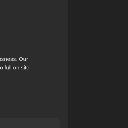
essness. Our
full-on site