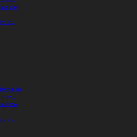
n hugobet
ipales.
tionnalités
 línea.
n hugobet
ipales.