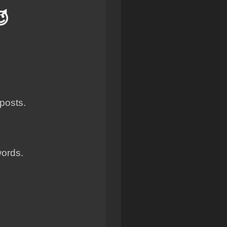
😈
 posts.
words.