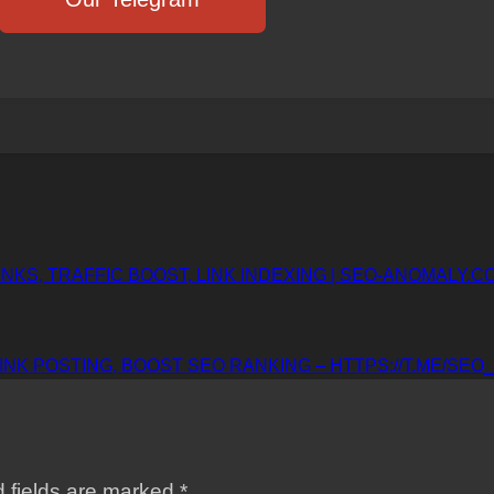
INKS, TRAFFIC BOOST, LINK INDEXING | SEO-ANOMALY.C
NK POSTING, BOOST SEO RANKING – HTTPS://T.ME/SEO
 fields are marked *