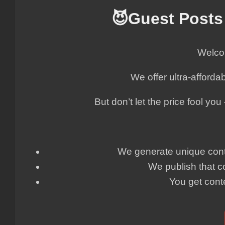
😈Guest Posts
Welcom
We offer ultra-afforda
But don’t let the price fool yo
We generate unique conte
We publish that c
You get cont