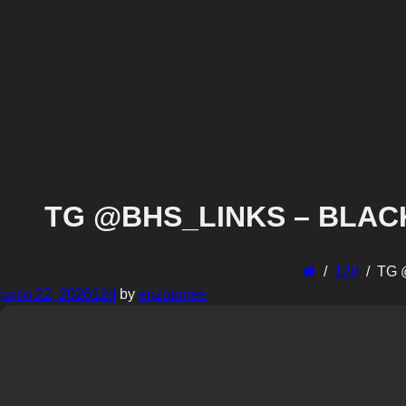
TG @BHS_LINKS – BLACK 
12d
TG 
junio 22, 2026
12d
by
enzotorres